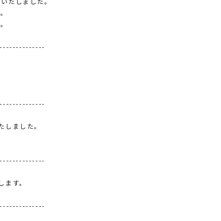
了いたしました。
す。
す。
--------------
。
--------------
たしました。
--------------
します。
--------------