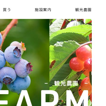
買う
施設案内
観光農園
− 観光農園 −