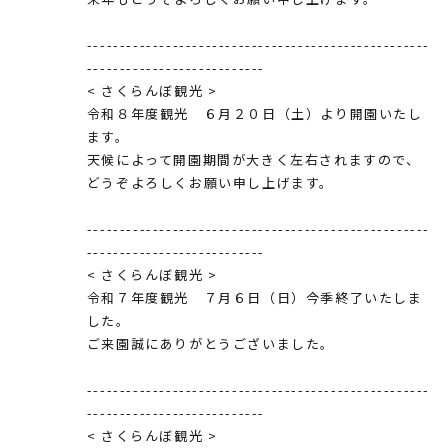
----------------------------------------------------
---------------------------
< さくらんぼ観光 >
令和８年度観光 ６月２０日（土）より開園いたし
ます。
天候によって開園期間が大きく左右されますので、
どうぞよろしくお願い申し上げます。
----------------------------------------------------
---------------------------
< さくらんぼ観光 >
令和７年度観光 ７月６日（日）今季終了いたしま
した。
ご来園誠にありがとうございました。
----------------------------------------------------
---------------------------
< さくらんぼ観光 >